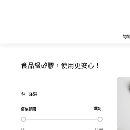
認識
食品級矽膠，使用更安心！
篩選
重設
價格範圍
0
499
$
$