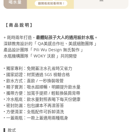
【 商 品 說 明 】
+ 耗時兩年打造・
最體貼孩子大人的通用設計水瓶
+
深耕教育設計的「 QA美感合作社、美感細胞團隊 」
產品設計團隊「 Pili Wu Design 無氏製作 」
水瓶機構團隊「 WOKY 沃廚 」共同開發
• 獨家專利：免開蓋注水孔省時又省力
• 國家認證：材質通過 SGS 檢驗合格
• 飲水方式：直飲 / 一秒換裝吸管
• 親子實測：吸水超順暢，明顯提升飲水量
• 攜帶方便：加寬手提把 / 輕鬆換裝肩背帶
• 冷水瓶底：飲水量對照表喝下每天份健康
• 密封防漏：包包課本不再濕答答
• 方便清潔：全瓶配件可拆卸清洗
• 一蓋兩瓶：一款上蓋適用兩種瓶身
▍款式