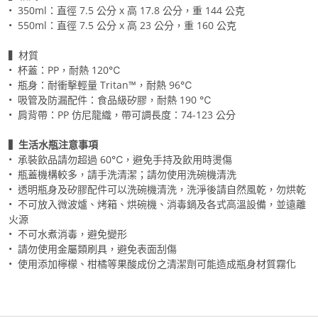
• 350ml：直徑 7.5 公分 x 高 17.8 公分，重 144 公克
• 550ml：直徑 7.5 公分 x 高 23 公分，重 160 公克
▍材質
• 杯蓋：PP，耐熱 120℃
• 瓶身：耐衝擊輕量 Tritan™，耐熱 96℃
• 吸管及防漏配件：食品級矽膠，耐熱 190 ℃
• 肩背帶：PP 仿尼龍織，帶可調長度：74-123 公分
▍生活水瓶注意事項
• 承裝飲品請勿超過 60℃，避免手持及飲用時燙傷
• 瓶蓋機構較多，請手洗清潔；請勿使用洗碗機清洗
• 透明瓶身及矽膠配件可以洗碗機清洗，洗淨後請自然風乾，勿烘乾
• 不可放入微波爐、烤箱、烘碗機、消毒鍋及各式高溫設備，並遠離
火源
• 不可水煮消毒，避免變形
• 請勿使用金屬類刷具，避免表面刮傷
• 使用添加檸檬、柑橘等果酸成份之清潔劑可能造成瓶身材質霧化