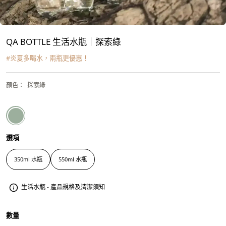
QA BOTTLE 生活水瓶｜探索綠
#
炎夏多喝水，兩瓶更優惠！
顏色
：
探索綠
選項
350ml 水瓶
550ml 水瓶
生活水瓶 - 產品規格及清潔須知
數量