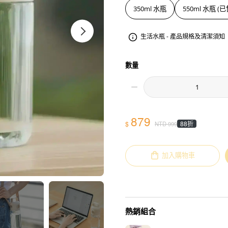
350ml 水瓶
550ml 水瓶 (
生活水瓶 - 產品規格及清潔須知
數量
879
$
88折
NTD
999
加入購物車
熱銷組合