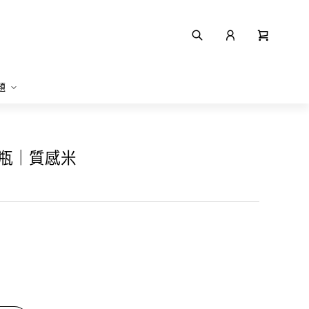
題
活水瓶｜質感米