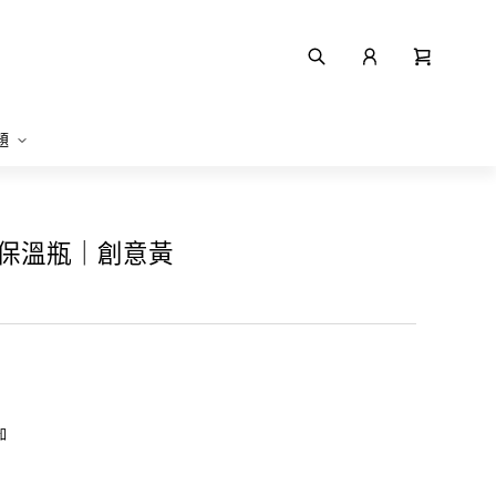
題
陶瓷保溫瓶｜創意黃
知