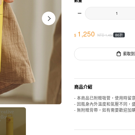
數量
1,250
$
86折
NTD
1,450
索取到
商品介紹
- 本商品已附贈吸管，使用時留意
- 因瓶身內外溫度和氣壓不同，
- 無附贈背帶，如有需要歡迎加購 :