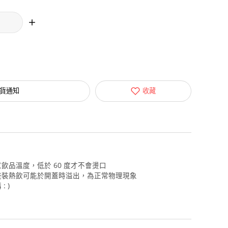
貨通知
收藏
飲品溫度，低於 60 度才不會燙口
盛裝熱飲可能於開蓋時溢出，為正常物理現象
 )