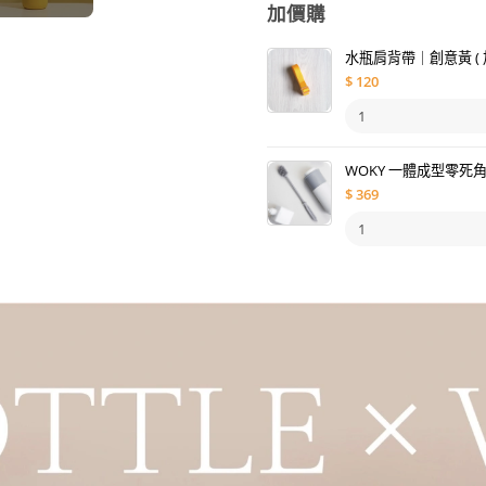
加價購
水瓶肩背帶｜創意黃 ( 
$
120
WOKY 一體成型零死
$
369