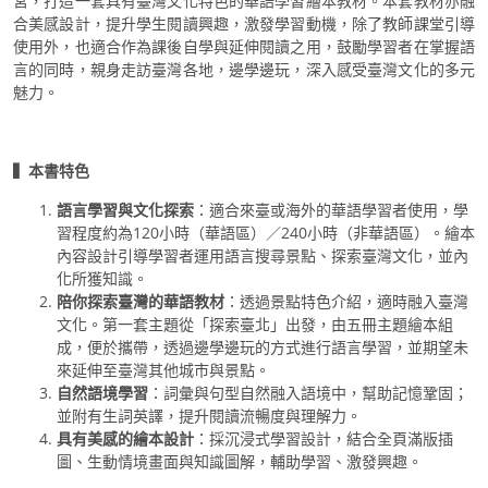
宮，打造一套具有臺灣文化特色的華語學習繪本教材。本套教材亦融
合美感設計，提升學生閱讀興趣，激發學習動機，除了教師課堂引導
使用外，也適合作為課後自學與延伸閱讀之用，鼓勵學習者在掌握語
言的同時，親身走訪臺灣各地，邊學邊玩，深入感受臺灣文化的多元
魅力。
▍本書特色
語言學習與文化探索
：適合來臺或海外的華語學習者使用，學
習程度約為120小時（華語區）／240小時（非華語區）。繪本
內容設計引導學習者運用語言搜尋景點、探索臺灣文化，並內
化所獲知識。
陪你探索臺灣的華語教材
：透過景點特色介紹，適時融入臺灣
文化。第一套主題從「探索臺北」出發，由五冊主題繪本組
成，便於攜帶，透過邊學邊玩的方式進行語言學習，並期望未
來延伸至臺灣其他城市與景點。
自然語境學習
：詞彙與句型自然融入語境中，幫助記憶鞏固；
並附有生詞英譯，提升閱讀流暢度與理解力。
具有美感的繪本設計
：採沉浸式學習設計，結合全頁滿版插
圖、生動情境畫面與知識圖解，輔助學習、激發興趣。