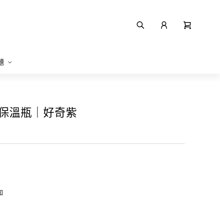
題
陶瓷保溫瓶｜好奇紫
知