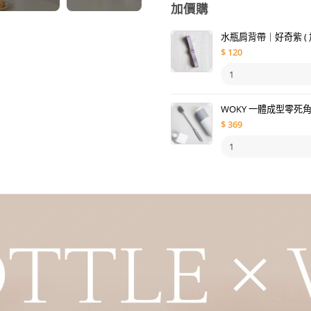
加價購
水瓶肩背帶｜好奇紫 ( 
$
120
WOKY 一體成型零死
$
369