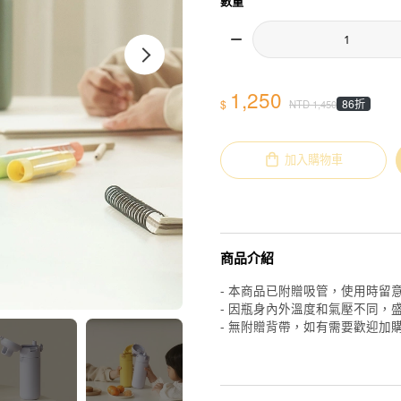
數量
1,250
$
86折
NTD
1,450
加入購物車
商品介紹
- 本商品已附贈吸管，使用時留意
- 因瓶身內外溫度和氣壓不同，
- 無附贈背帶，如有需要歡迎加購 :